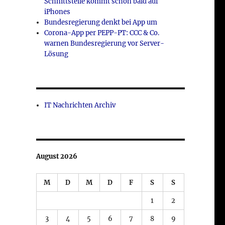
Schnittstelle kommt schon bald auf
iPhones
Bundesregierung denkt bei App um
Corona-App per PEPP-PT: CCC & Co.
warnen Bundesregierung vor Server-
Lösung
IT Nachrichten Archiv
August 2026
M
D
M
D
F
S
S
1
2
3
4
5
6
7
8
9