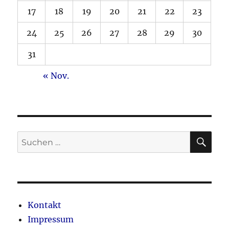
17
18
19
20
21
22
23
24
25
26
27
28
29
30
31
« Nov.
SU
Suche
nach:
Kontakt
Impressum