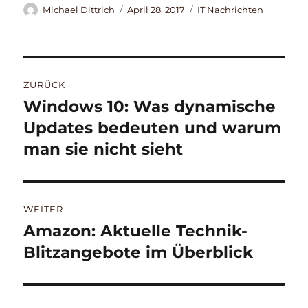
Autor
Veröffentlicht
Kategorien
Michael Dittrich
April 28, 2017
IT Nachrichten
am
Beitragsnavigation
ZURÜCK
Windows 10: Was dynamische
Vorheriger
Beitrag:
Updates bedeuten und warum
man sie nicht sieht
WEITER
Amazon: Aktuelle Technik-
Nächster
Beitrag:
Blitzangebote im Überblick