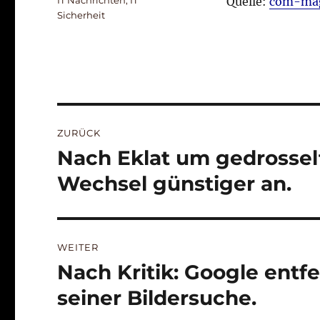
IT Nachrichten
,
IT
Quelle:
com-mag
Sicherheit
Beitragsnavigation
ZURÜCK
Nach Eklat um gedrossel
Vorheriger
Beitrag:
Wechsel günstiger an.
WEITER
Nach Kritik: Google entf
Nächster
Beitrag:
seiner Bildersuche.