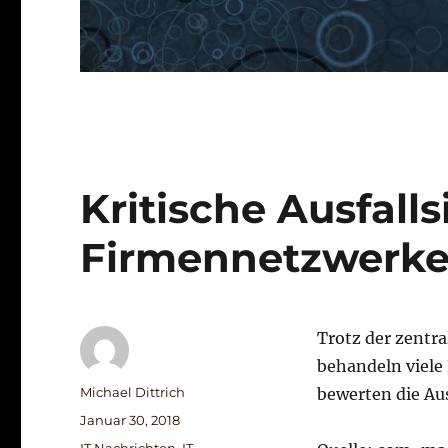
Kritische Ausfall
Firmennetzwerk
Trotz der zent
behandeln viele 
Autor
Michael Dittrich
bewerten die Aus
Veröffentlicht
Januar 30, 2018
am
Kategorien