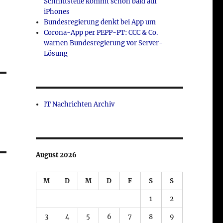
Schnittstelle kommt schon bald auf
iPhones
Bundesregierung denkt bei App um
Corona-App per PEPP-PT: CCC & Co.
warnen Bundesregierung vor Server-
Lösung
IT Nachrichten Archiv
August 2026
M
D
M
D
F
S
S
1
2
3
4
5
6
7
8
9