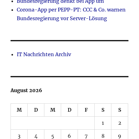
Bundesregierung denkt bei App um
Corona-App per PEPP-PT: CCC & Co. warnen
Bundesregierung vor Server-Lösung
IT Nachrichten Archiv
August 2026
M
D
M
D
F
S
S
1
2
3
4
5
6
7
8
9