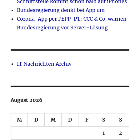
Schnittstelle kommt schon bald auf iPhones
Bundesregierung denkt bei App um
Corona-App per PEPP-PT: CCC & Co. warnen
Bundesregierung vor Server-Lösung
IT Nachrichten Archiv
August 2026
M
D
M
D
F
S
S
1
2