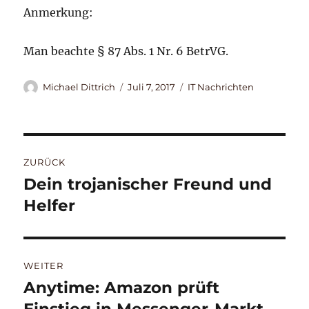
Anmerkung:
Man beachte § 87 Abs. 1 Nr. 6 BetrVG.
Autor
Veröffentlicht
Kategorien
Michael Dittrich
Juli 7, 2017
IT Nachrichten
am
Beitragsnavigation
ZURÜCK
Dein trojanischer Freund und
Vorheriger
Beitrag:
Helfer
WEITER
Anytime: Amazon prüft
Nächster
Beitrag: