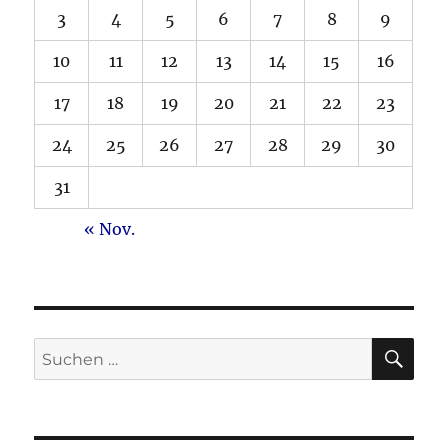
3
4
5
6
7
8
9
10
11
12
13
14
15
16
17
18
19
20
21
22
23
24
25
26
27
28
29
30
31
« Nov.
SU
Suche
nach: