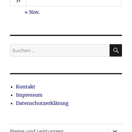
« Nov.
SU
Suche
nach:
Kontakt
Impressum
Datenschutzerklärung
Unterme
Preise und Leistungen