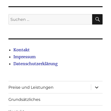
SU
Suche
nach:
Kontakt
Impressum
Datenschutzerklärung
Unterme
Preise und Leistungen
öffnen
Grundsätzliches