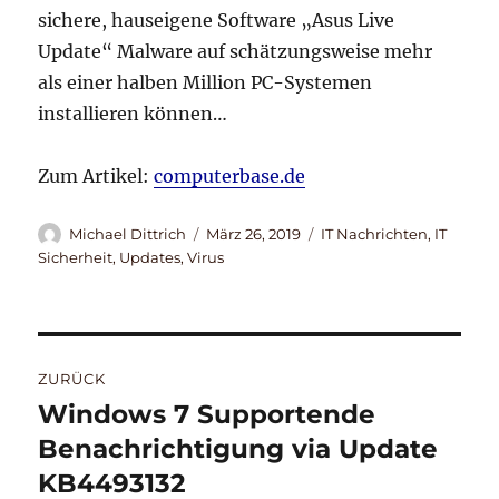
sichere, hauseigene Software „Asus Live
Update“ Malware auf schätzungsweise mehr
als einer halben Million PC-Systemen
installieren können…
Zum Artikel:
computerbase.de
Autor
Veröffentlicht
Kategorien
Michael Dittrich
März 26, 2019
IT Nachrichten
,
IT
am
Sicherheit
,
Updates
,
Virus
Beitragsnavigation
ZURÜCK
Windows 7 Supportende
Vorheriger
Beitrag:
Benachrichtigung via Update
KB4493132