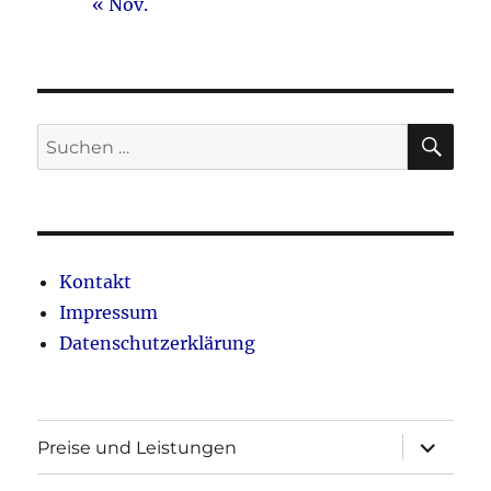
« Nov.
SU
Suche
nach:
Kontakt
Impressum
Datenschutzerklärung
Unterme
Preise und Leistungen
öffnen