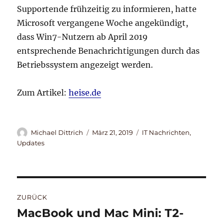
Supportende frühzeitig zu informieren, hatte
Microsoft vergangene Woche angekündigt,
dass Win7-Nutzern ab April 2019
entsprechende Benachrichtigungen durch das
Betriebssystem angezeigt werden.
Zum Artikel:
heise.de
Autor
Veröffentlicht
Kategorien
Michael Dittrich
März 21, 2019
IT Nachrichten
,
am
Updates
Beitragsnavigation
ZURÜCK
MacBook und Mac Mini: T2-
Vorheriger